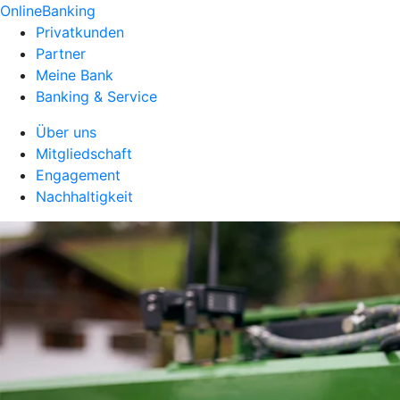
OnlineBanking
Privatkunden
Partner
Meine Bank
Banking & Service
Über uns
Mitgliedschaft
Engagement
Nachhaltigkeit